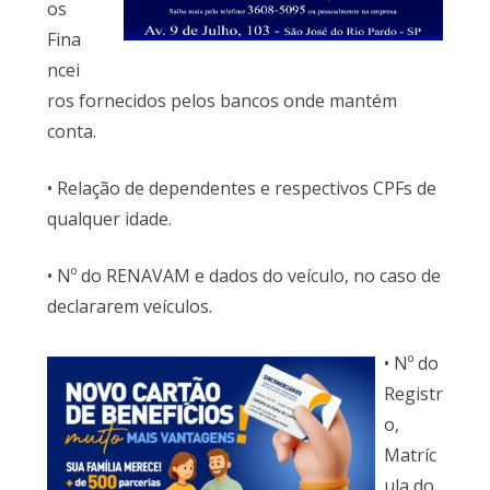
os
Fina
ncei
ros fornecidos pelos bancos onde mantém
conta.
• Relação de dependentes e respectivos CPFs de
qualquer idade.
• Nº do RENAVAM e dados do veículo, no caso de
declararem veículos.
• Nº do
Registr
o,
Matríc
ula do