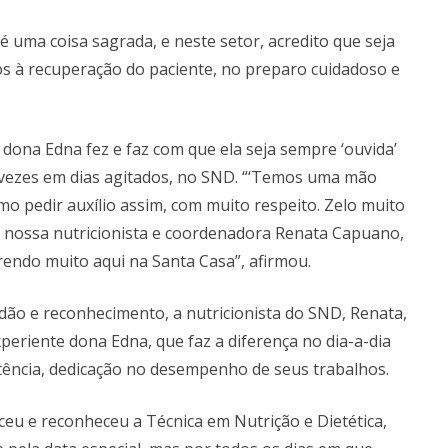
 uma coisa sagrada, e neste setor, acredito que seja
mos à recuperação do paciente, no preparo cuidadoso e
e dona Edna fez e faz com que ela seja sempre ‘ouvida’
s vezes em dias agitados, no SND. “‘Temos uma mão
o pedir auxílio assim, com muito respeito. Zelo muito
o nossa nutricionista e coordenadora Renata Capuano,
endo muito aqui na Santa Casa”, afirmou.
idão e reconhecimento, a nutricionista do SND, Renata,
eriente dona Edna, que faz a diferença no dia-a-dia
tência, dedicação no desempenho de seus trabalhos.
u e reconheceu a Técnica em Nutrição e Dietética,