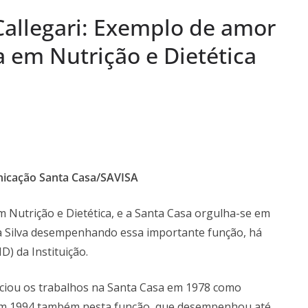
 pela SAIS e
llegari: Exemplo de amor
aúde
a Semana: Lúcia
a em Nutrição e Dietética
ória viva da Arte
s Semanas
…
unicação Santa Casa/SAVISA
 Nutrição e Dietética, e a Santa Casa orgulha-se em
da Silva desempenhando essa importante função, há
D) da Instituição.
iciou os trabalhos na Santa Casa em 1978 como
 em 1994 também nesta função, que desempenhou até