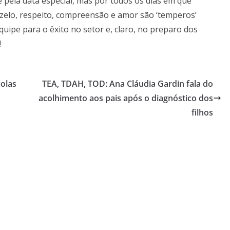
e pela data especial, mas por todos os dias em que
zelo, respeito, compreensão e amor são ‘temperos’
quipe para o êxito no setor e, claro, no preparo dos
!
olas
TEA, TDAH, TOD: Ana Cláudia Gardin fala do
acolhimento aos pais após o diagnóstico dos
filhos