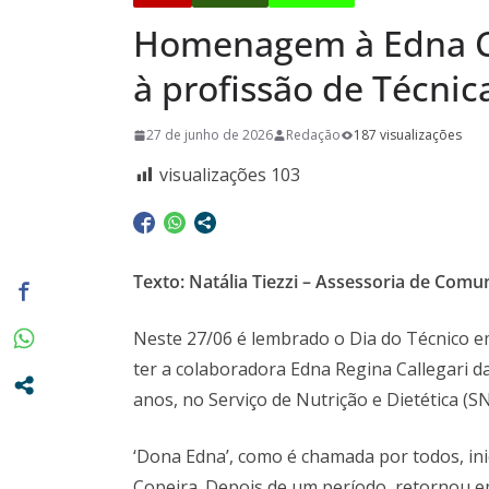
promovidas
Homenagem à Edna Ca
Pasta da S
A Crônica d
à profissão de Técnic
Vitto – Mem
e de muita
27 de junho de 2026
Redação
187 visualizações
Euclidianas
visualizações
103
Texto: Natália Tiezzi – Assessoria de Com
Neste 27/06 é lembrado o Dia do Técnico em
ter a colaboradora Edna Regina Callegari 
anos, no Serviço de Nutrição e Dietética (SN
‘Dona Edna’, como é chamada por todos, in
Copeira. Depois de um período, retornou