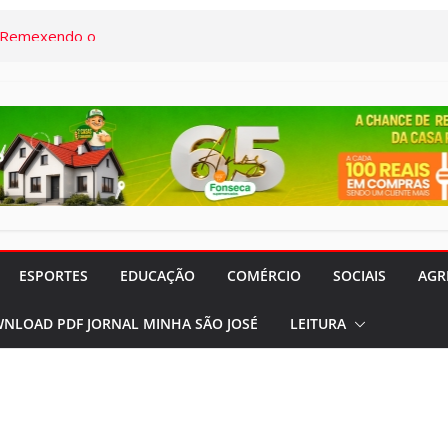
onal da Saúde e
s demais, o
em termos a Santa
o Pardo
“Remexendo o
umentário “Vozes
” serão lançados
 CVC Rio Pardo
ESPORTES
EDUCAÇÃO
COMÉRCIO
SOCIAIS
AGR
rocura por
NLOAD PDF JORNAL MINHA SÃO JOSÉ
LEITURA
 feriados nos
meses
rado e Lilás”
panhas