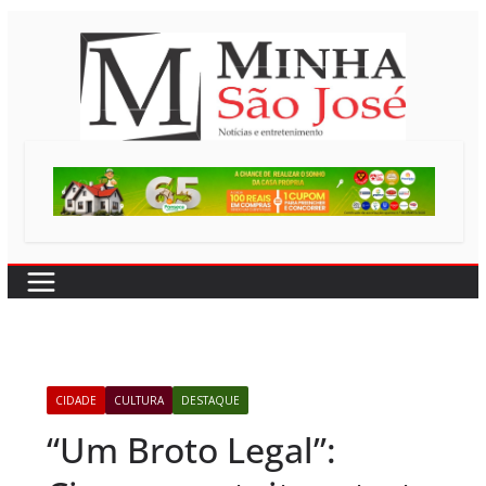
Pular
para
o
conteúdo
CIDADE
CULTURA
DESTAQUE
“Um Broto Legal”: