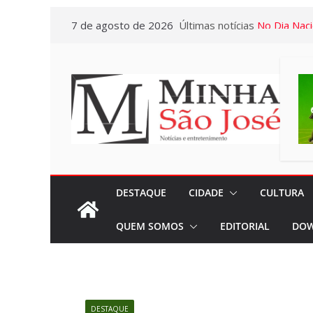
Pular
7 de agosto de 2026
Últimas notícias
No Dia Naci
para
em todos o
o
privilégio 
conteúdo
Casa em Ri
Exposição 
Baú” e Doc
da Memória
dia 10/08
Miniférias:
DESTAQUE
CIDADE
CULTURA
destaca a p
QUEM SOMOS
EDITORIAL
DOW
viagens aos
próximos 
“Agosto Dou
terão Cam
DESTAQUE