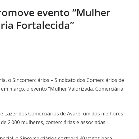
 pela SAIS e
omove evento “Mulher
aúde
a Semana: Lúcia
ria Fortalecida”
ória viva da Arte
s Semanas
…
a, o Sincomerciários – Sindicato dos Comerciários de
 em março, o evento “Mulher Valorizada, Comerciária
 de Lazer dos Comerciários de Avaré, um dos melhores
 de 2.000 mulheres, comerciárias e associadas.
pecial, o Sincomerciários sorteará 40 vagas para