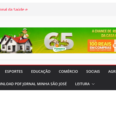
onal da Saúde e
s demais, o
em termos a Santa
o Pardo
“Remexendo o
umentário “Vozes
” serão lançados
 CVC Rio Pardo
ESPORTES
EDUCAÇÃO
COMÉRCIO
SOCIAIS
AGR
rocura por
NLOAD PDF JORNAL MINHA SÃO JOSÉ
LEITURA
 feriados nos
meses
rado e Lilás”
panhas