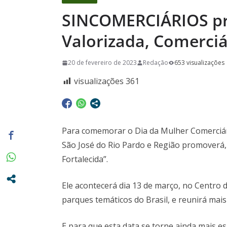
promovidas
SINCOMERCIÁRIOS pr
Pasta da S
A Crônica d
Valorizada, Comerciá
Vitto – Mem
20 de fevereiro de 2023
Redação
653 visualizações
e de muita
Euclidianas
visualizações
361
Para comemorar o Dia da Mulher Comerciári
São José do Rio Pardo e Região promoverá,
Fortalecida”.
Ele acontecerá dia 13 de março, no Centro
parques temáticos do Brasil, e reunirá mais
E para que esta data se torne ainda mais es