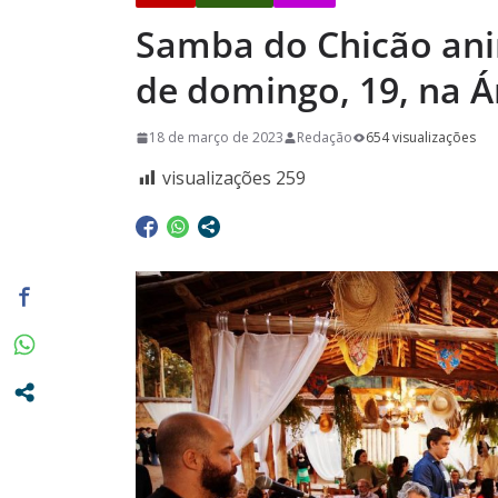
pela Escola
Samba do Chicão ani
Sincomerciár
Pardo e Re
de domingo, 19, na Á
34 anos de 
18 de março de 2023
Redação
654 visualizações
conquistas
visualizações
259