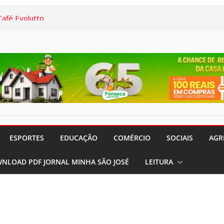
iniciará obras
ação de elevador
Socorro
afé Evolutto
 Família” já
acontecerá até
“Remexendo o
umentário “Vozes
ESPORTES
EDUCAÇÃO
COMÉRCIO
SOCIAIS
AGR
” serão lançados
NLOAD PDF JORNAL MINHA SÃO JOSÉ
LEITURA
to e Cidadania:
palestras que
o em agosto