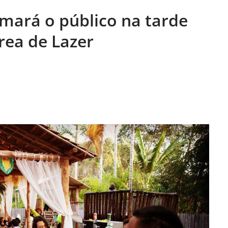
 do Legislativo
mará o público na tarde
ios (S.J.Rio
gião) completa
rea de Lazer
trabalho e
 aos Comerciários