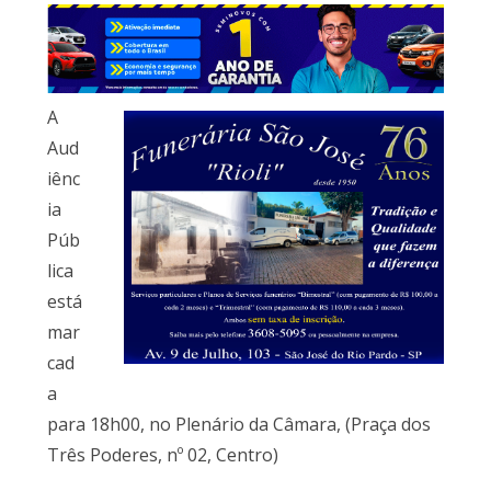
A
Aud
iênc
ia
Púb
lica
está
mar
cad
a
para 18h00, no Plenário da Câmara, (Praça dos
Três Poderes, nº 02, Centro)