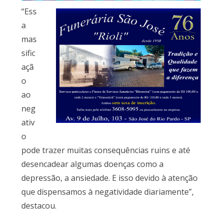
“Ess
a
mas
sific
açã
o
ao
neg
ativ
o
pode trazer muitas consequências ruins e até
desencadear algumas doenças como a
depressão, a ansiedade. E isso devido à atenção
que dispensamos à negatividade diariamente”,
destacou.