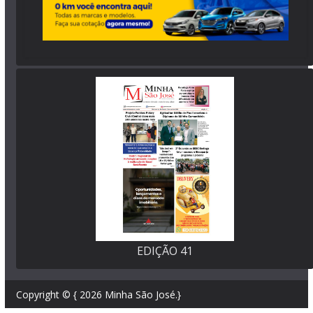
EDIÇÃO 41
Copyright © { 2026
Minha São José
.}
{www.minhasaojose.com.br}.