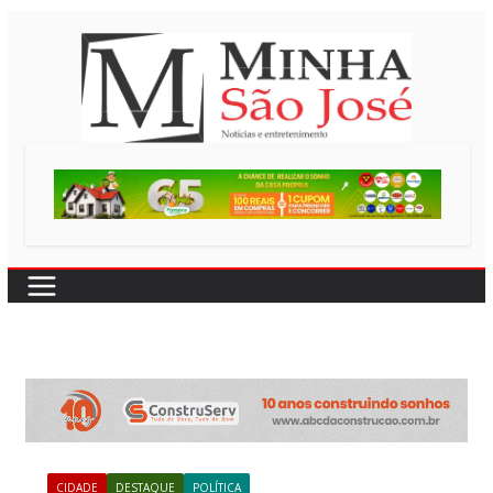
Pular
para
o
conteúdo
CIDADE
DESTAQUE
POLÍTICA