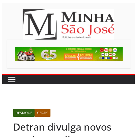
Pular
para
o
conteúdo
DESTAQUE
GERAIS
Detran divulga novos