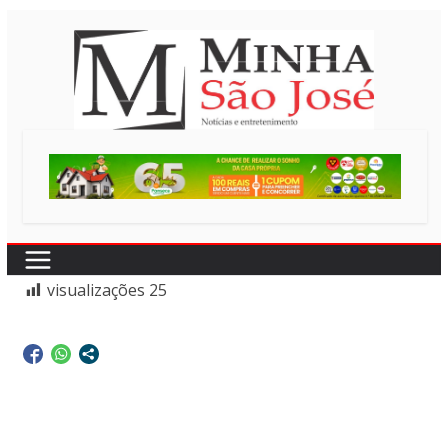
Pular
para
o
conteúdo
visualizações
25