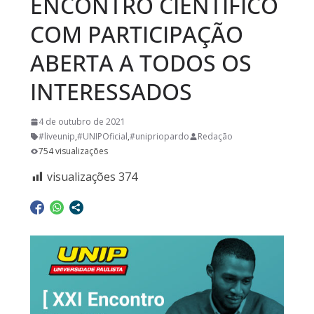
ENCONTRO CIENTÍFICO
COM PARTICIPAÇÃO
ABERTA A TODOS OS
INTERESSADOS
4 de outubro de 2021
#liveunip
,
#UNIPOficial
,
#unipriopardo
Redação
754 visualizações
visualizações
374