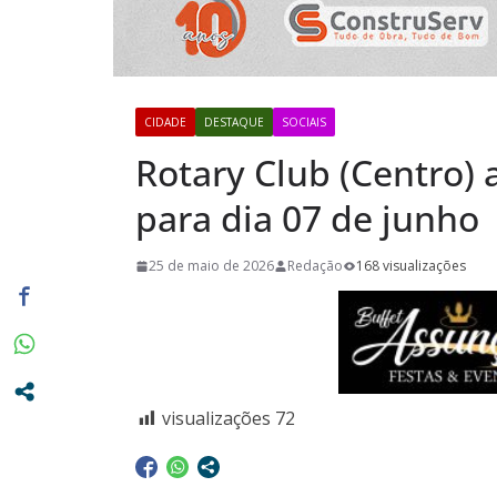
destaca a p
viagens aos
próximos 
“Agosto Dou
CIDADE
DESTAQUE
SOCIAIS
terão Cam
Rotary Club (Centro) 
promovidas
para dia 07 de junho
Pasta da S
25 de maio de 2026
Redação
168 visualizações
visualizações
72