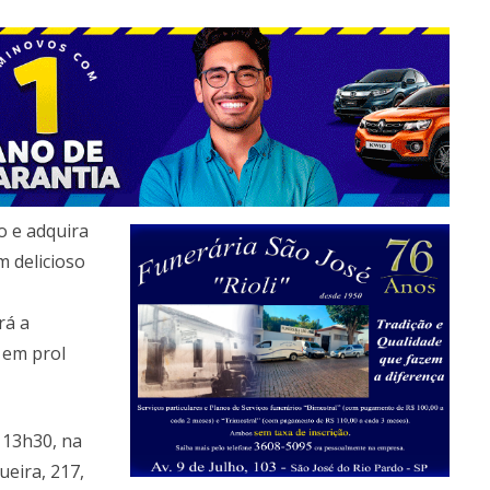
o e adquira
m delicioso
rá a
 em prol
 13h30, na
ueira, 217,