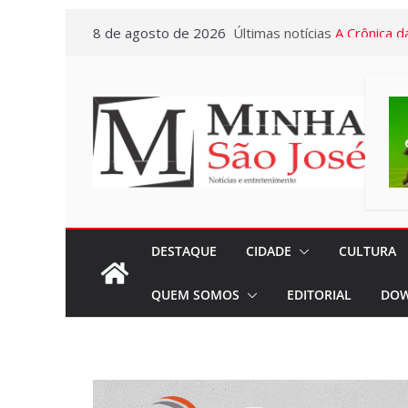
Pular
8 de agosto de 2026
Últimas notícias
A Crônica d
para
Vitto – Mem
o
e de muita
conteúdo
Euclidianas
Gerontologi
Letícia Se
atendiment
com menos
“Marcelo A
DESTAQUE
CIDADE
CULTURA
Presente de
QUEM SOMOS
EDITORIAL
DOW
Campanha 
neste mês, 
29
Miniférias: