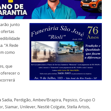
tarão junto
 ofertas
edibilidade
a. “A Rede
sim como
es, que
 oferecer o
ocorrerá
a Sadia, Perdigão, Ambev/Brapira, Pepsico, Grupo O
r, Siamar, Unilever, Nestlé Colgate, Stella Artois,