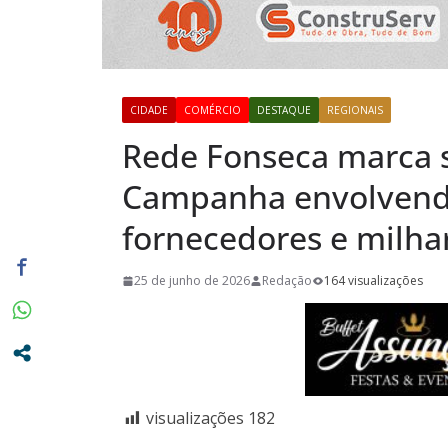
Campanha 
neste mês, 
29
Miniférias:
CIDADE
COMÉRCIO
DESTAQUE
REGIONAIS
destaca a p
Rede Fonseca marca 
viagens aos
Campanha envolvend
próximos 
fornecedores e milhar
25 de junho de 2026
Redação
164 visualizações
visualizações
182