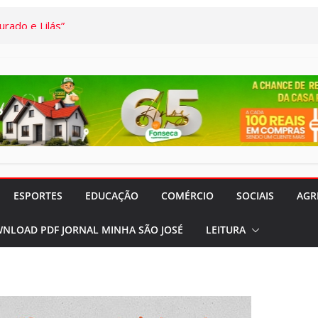
rado e Lilás”
panhas
 pela SAIS e
aúde
a Semana: Lúcia
ória viva da Arte
s Semanas
…
a preventiva:
ESPORTES
EDUCAÇÃO
COMÉRCIO
SOCIAIS
AGR
mensato destaca
NLOAD PDF JORNAL MINHA SÃO JOSÉ
LEITURA
os a pessoas
 de 60 anos
utomóveis:
 Pai” –