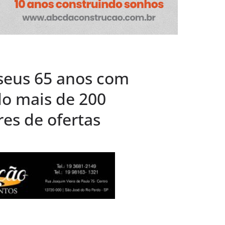
é promovida
com sorteio dia
 CVC Rio Pardo
rocura por
seus 65 anos com
 feriados nos
o mais de 200
meses
es de ofertas