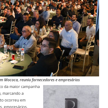
em Mococa, reuniu fornecedores e empresários
nto da maior campanha
, marcando a
to ocorreu em
s, empresários,