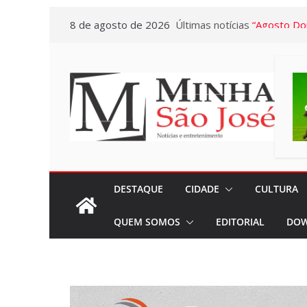
Pular
8 de agosto de 2026
Últimas notícias
“Agosto Dou
para
terão Cam
o
promovidas
conteúdo
Pasta da S
A Crônica d
Vitto – Mem
e de muita
Euclidianas
Gerontologi
DESTAQUE
CIDADE
CULTURA
Letícia Se
QUEM SOMOS
EDITORIAL
DOW
atendiment
com menos
“Marcelo A
Presente de