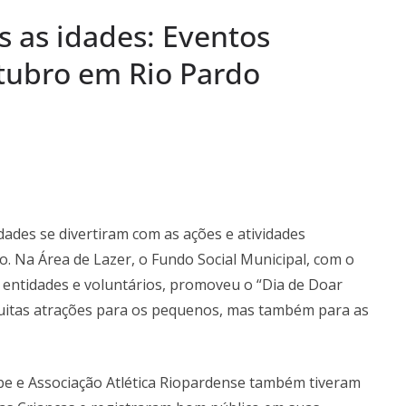
em termos a Santa
s as idades: Eventos
o Pardo
“Remexendo o
tubro em Rio Pardo
umentário “Vozes
” serão lançados
idades se divertiram com as ações e atividades
. Na Área de Lazer, o Fundo Social Municipal, com o
, entidades e voluntários, promoveu o “Dia de Doar
muitas atrações para os pequenos, mas também para as
ube e Associação Atlética Riopardense também tiveram