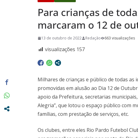
privilégio 
Para crianças de toda
Casa em Ri
Exposição 
marcaram o 12 de ou
Baú” e Doc
13 de outubro de 2022
Redação
663 visualizações
da Memória
dia 10/08
visualizações
157
Milhares de crianças e público de todas as 
promovidas em alusão ao Dia 12 de Outubro
apoio da Prefeitura, secretarias municipais
Alegria”, que lotou o espaço público com 
famílias, com prestação de serviços, etc.
Os clubes, entre eles Rio Pardo Futebol Cl