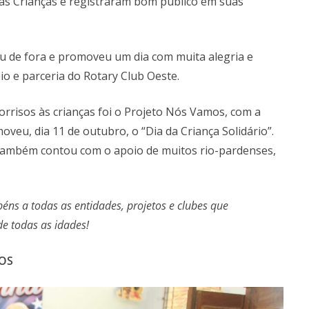
as Crianças e registraram bom público em suas
u de fora e promoveu um dia com muita alegria e
oio e parceria do Rotary Club Oeste.
risos às crianças foi o Projeto Nós Vamos, com a
veu, dia 11 de outubro, o “Dia da Criança Solidário”.
 também contou com o apoio de muitos rio-pardenses,
ns a todas as entidades, projetos e clubes que
de todas as idades!
OS