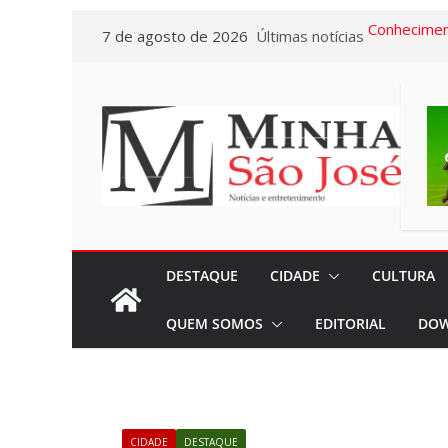
Pular
7 de agosto de 2026
Últimas notícias
Conhecimen
para
Confira as 
o
acontecerã
conteúdo
pela Escola
Sincomerciár
Pardo e Re
34 anos de 
conquistas
A Crônica d
DESTAQUE
CIDADE
CULTURA
Vitto – Mem
QUEM SOMOS
EDITORIAL
DOW
e de muita
Euclidianas
No Dia Naci
em todos o
CIDADE
DESTAQUE