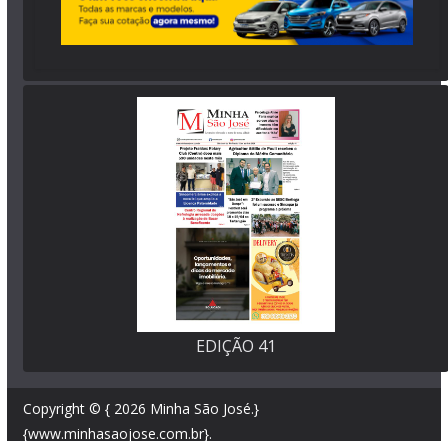
EDIÇÃO 41
Copyright © { 2026
Minha São José
.}
{www.minhasaojose.com.br}.