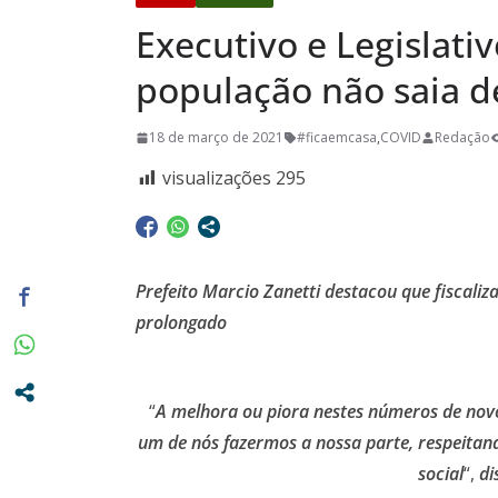
privilégio 
Executivo e Legislati
Casa em Ri
Exposição 
população não saia d
Baú” e Doc
18 de março de 2021
#ficaemcasa
,
COVID
Redação
da Memória
dia 10/08
visualizações
295
Prefeito Marcio Zanetti destacou que fiscali
prolongado
“
A melhora ou piora nestes números de novo
um de nós fazermos a nossa parte, respeitan
social
“,
di