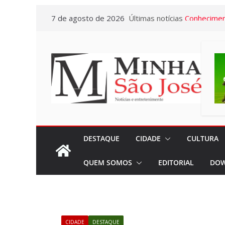
Pular
7 de agosto de 2026
Últimas notícias
Conhecimen
para
Confira as 
o
acontecerã
conteúdo
pela Escola
Sincomerciár
Pardo e Re
34 anos de 
conquistas
A Crônica d
DESTAQUE
CIDADE
CULTURA
Vitto – Mem
QUEM SOMOS
EDITORIAL
DOW
e de muita
Euclidianas
No Dia Naci
em todos o
CIDADE
DESTAQUE