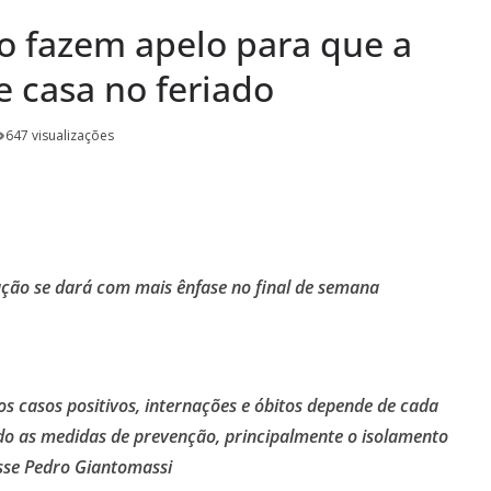
em termos a Santa
vo fazem apelo para que a
o Pardo
“Remexendo o
e casa no feriado
umentário “Vozes
647 visualizações
” serão lançados
zação se dará com mais ênfase no final de semana
s casos positivos, internações e óbitos depende de cada
do as medidas de prevenção, principalmente o isolamento
sse Pedro Giantomassi