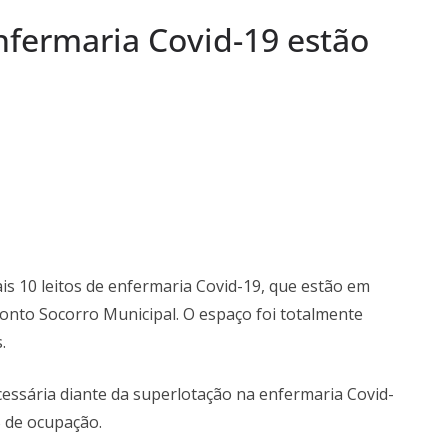
nfermaria Covid-19 estão
to e Cidadania:
palestras que
o em agosto
 do Legislativo
is 10 leitos de enfermaria Covid-19, que estão em
onto Socorro Municipal. O espaço foi totalmente
.
cessária diante da superlotação na enfermaria Covid-
 de ocupação.