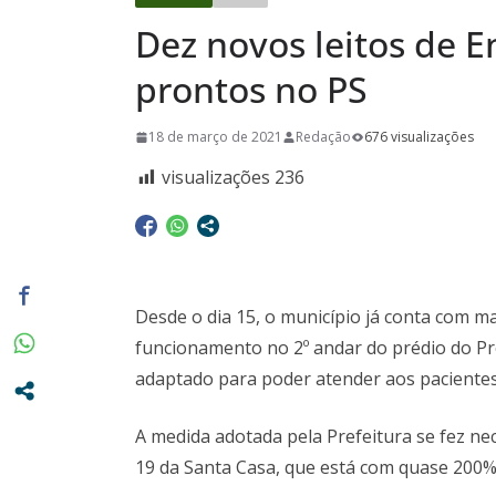
dia 10/08
Dez novos leitos de E
Conhecimen
Confira as 
prontos no PS
acontecerã
18 de março de 2021
Redação
676 visualizações
pela Escola
visualizações
236
Desde o dia 15, o município já conta com ma
funcionamento no 2º andar do prédio do Pr
adaptado para poder atender aos pacientes
A medida adotada pela Prefeitura se fez ne
19 da Santa Casa, que está com quase 200%