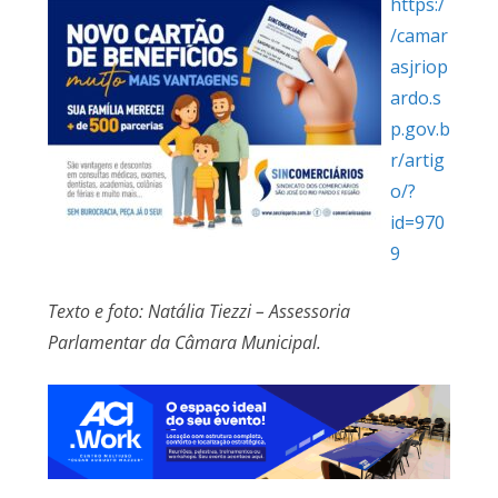
https:/
/camar
asjriop
ardo.s
p.gov.b
r/artig
o/?
id=970
9
Texto e foto: Natália Tiezzi – Assessoria
Parlamentar da Câmara Municipal.