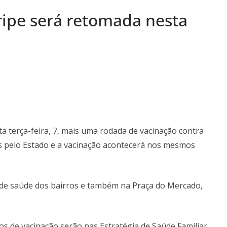
gião) completa
ripe será retomada nesta
trabalho e
 aos Comerciários
iniciará obras
ação de elevador
Socorro
ta terça-feira, 7, mais uma rodada de vacinação contra
as pelo Estado e a vacinação acontecerá nos mesmos
de saúde dos bairros e também na Praça do Mercado,
 de vacinação serão nas Estratégia de Saúde Familiar