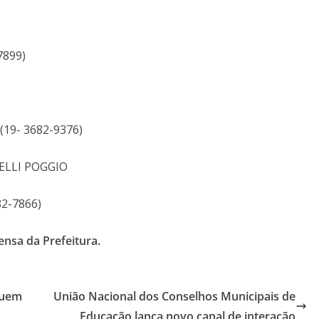
7899)
19- 3682-9376)
NELLI POGGIO
2-7866)
nsa da Prefeitura.
Quem
União Nacional dos Conselhos Municipais de
Educação lança novo canal de interação