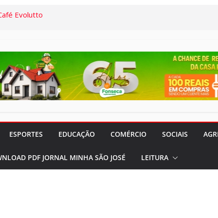
afé Evolutto
 Família” já
acontecerá até
irais:
res da Santa
iparam de
m o Dr. Marcelo
ESPORTES
EDUCAÇÃO
COMÉRCIO
SOCIAIS
AGR
e Atualização da
NLOAD PDF JORNAL MINHA SÃO JOSÉ
LEITURA
de Vacinação
 de 03/08 a
ios (S.J.Rio