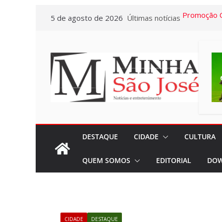
Pular
5 de agosto de 2026
Últimas notícias
Promoção C
para
“Prêmios em
o
começou e 
conteúdo
dia 02/11
Hepatites V
Colaborado
Casa partic
palestra co
Galotti
DESTAQUE
CIDADE
CULTURA
Campanha d
QUEM SOMOS
EDITORIAL
DOW
Caderneta 
acontecerá
01/09
Sincomerciár
CIDADE
DESTAQUE