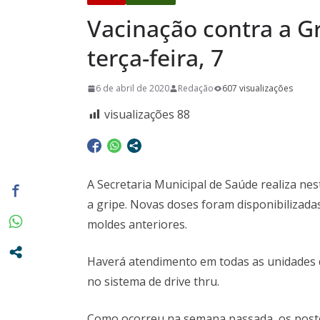
Pardo e Re
Vacinação contra a G
34 anos de 
conquistas
terça-feira, 7
Santa Casa 
6 de abril de 2020
Redação
607 visualizações
para instal
no Pronto 
visualizações
88
A Secretaria Municipal de Saúde realiza nes
a gripe. Novas doses foram disponibilizad
moldes anteriores.
Haverá atendimento em todas as unidades 
no sistema de drive thru.
Como ocorreu na semana passada, os postos