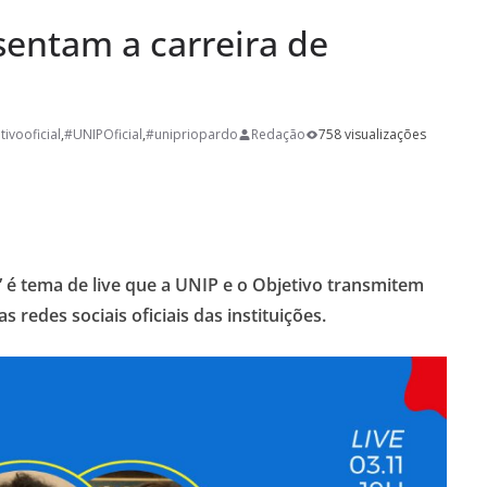
 pela SAIS e
sentam a carreira de
aúde
a Semana: Lúcia
ória viva da Arte
tivooficial
,
#UNIPOficial
,
#unipriopardo
Redação
758 visualizações
s Semanas
…
” é tema de live que a UNIP e o Objetivo transmitem
 redes sociais oficiais das instituições.