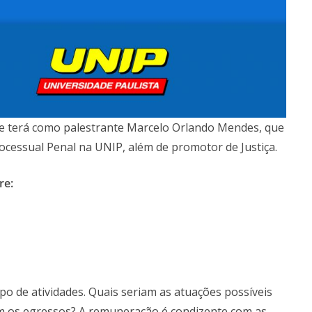
ive terá como palestrante Marcelo Orlando Mendes, que
rocessual Penal na UNIP, além de promotor de Justiça.
re:
o de atividades. Quais seriam as atuações possíveis
m os egressos? A remuneração é condizente com as