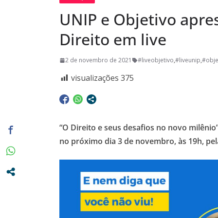
promovidas
UNIP e Objetivo apre
Pasta da S
A Crônica d
Direito em live
Vitto – Mem
2 de novembro de 2021
#liveobjetivo
,
#liveunip
,
#obje
e de muita
Euclidianas
visualizações
375
“O Direito e seus desafios no novo milênio
no próximo dia 3 de novembro, às 19h, pelas