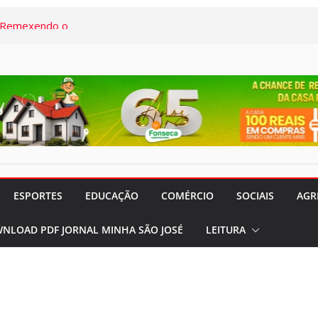
onal da Saúde e
s demais, o
em termos a Santa
o Pardo
“Remexendo o
umentário “Vozes
” serão lançados
 CVC Rio Pardo
ESPORTES
EDUCAÇÃO
COMÉRCIO
SOCIAIS
AGR
rocura por
NLOAD PDF JORNAL MINHA SÃO JOSÉ
LEITURA
 feriados nos
meses
rado e Lilás”
panhas