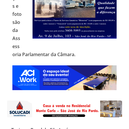
s e
foto
são
da
Ass
ess
oria Parlamentar da Câmara.