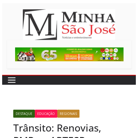
Pular
para
o
conteúdo
DESTAQUE
EDUCAÇÃO
REGIONAIS
Trânsito: Renovias,