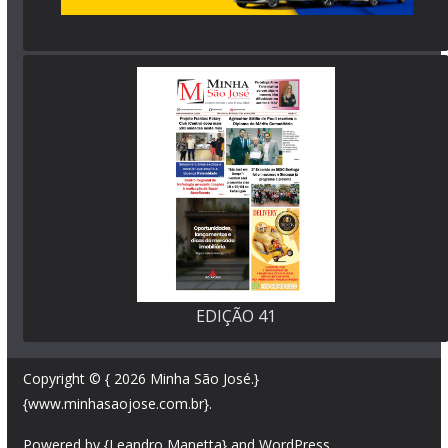
EDIÇÃO 41
Copyright © { 2026
Minha São José
.}
{www.minhasaojose.com.br}.
Powered by {Leandro Manetta} and
WordPress
.