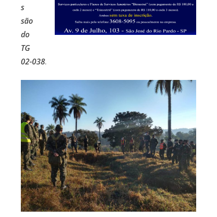
s
são
do
TG
02-038
.