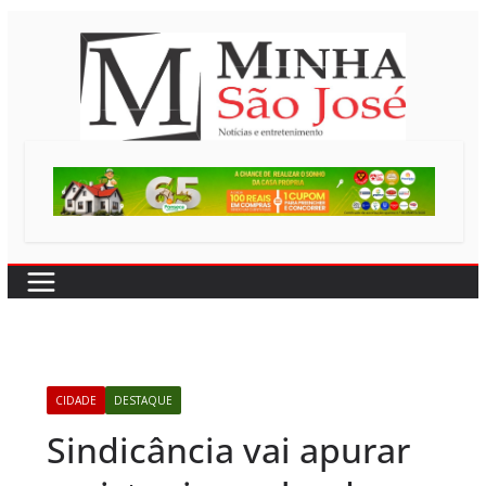
Pular
para
o
conteúdo
CIDADE
DESTAQUE
Sindicância vai apurar