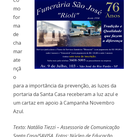
mo
for
ma
de
cha
mar
ate
nçã
o
para a importância da prevenção, as luzes da
portaria da Santa Casa receberam a luz azul e
um cartaz em apoio à Campanha Novembro
Azul.
Texto: Natália Tiezzi – Assessoria de Comunicação
Santa Casa/SAVISA. Fotos: Núcleo de Educação