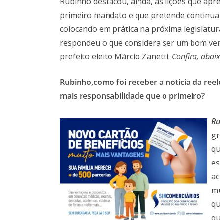
Rubinho destacou, ainda, as lições que ap
primeiro mandato e que pretende continua
colocando em prática na próxima legislatur
respondeu o que considera ser um bom ve
prefeito eleito Márcio Zanetti.
Confira, abaix
Rubinho,como foi receber a notícia da reel
m
ais responsabilidade que o primeiro?
Ru
gr
qu
es
ac
mu
qu
qu