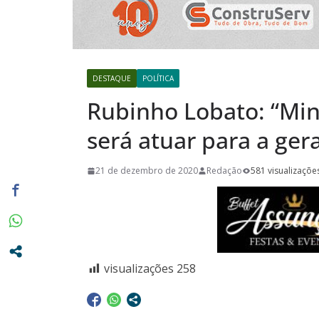
destaca a p
viagens aos
próximos 
“Agosto Dou
DESTAQUE
POLÍTICA
terão Cam
Rubinho Lobato: “Mi
promovidas
será atuar para a ge
Pasta da S
21 de dezembro de 2020
Redação
581 visualizaçõe
visualizações
258