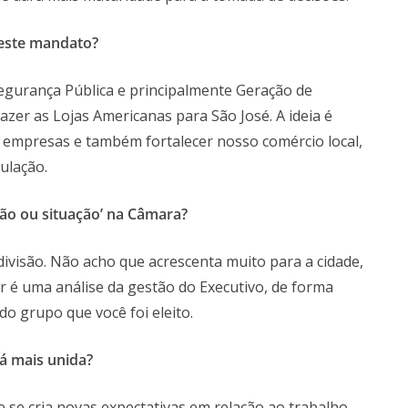
neste mandato?
egurança Pública e principalmente Geração de
zer as Lojas Americanas para São José. A ideia é
 empresas e também fortalecer nosso comércio local,
ulação.
ão ou situação
’
na Câmara
?
ivisão. Não acho que acrescenta muito para a cidade,
r é uma análise da gestão do Executivo, de forma
o grupo que você foi eleito.
á mais unida?
 se cria novas expectativas em relação ao trabalho