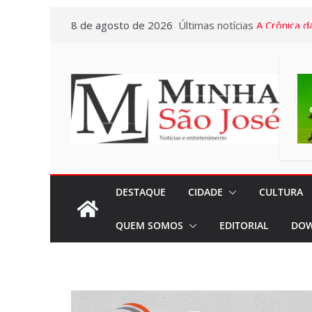
Pular
8 de agosto de 2026
Últimas notícias
A Crônica d
para
Vitto – Mem
o
e de muita
conteúdo
Euclidianas
Gerontologi
Letícia Se
atendiment
com menos
“Marcelo A
DESTAQUE
CIDADE
CULTURA
Presente de
QUEM SOMOS
EDITORIAL
DOW
Campanha 
neste mês, 
29
Miniférias: