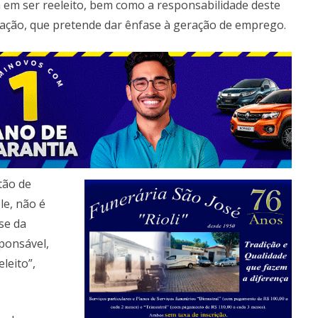
ia em ser reeleito, bem como a responsabilidade deste
uação, que pretende dar ênfase à geração de emprego.
tão de
le, não é
se da
ponsável,
leito”,