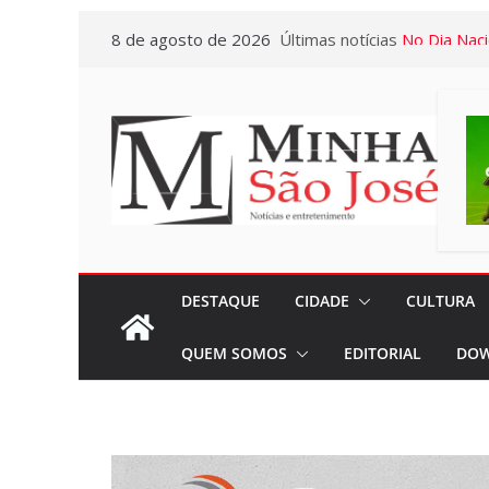
Pular
8 de agosto de 2026
Últimas notícias
No Dia Naci
para
em todos o
o
privilégio 
conteúdo
Casa em Ri
Exposição 
Baú” e Doc
da Memória
dia 10/08
Miniférias:
DESTAQUE
CIDADE
CULTURA
destaca a p
QUEM SOMOS
EDITORIAL
DOW
viagens aos
próximos 
“Agosto Dou
terão Cam