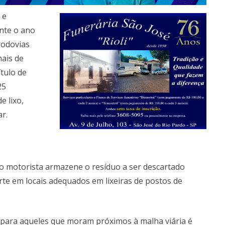
 e
nte o ano
rodovias
mais de
ítulo de
25
e lixo,
r.
 o motorista armazene o resíduo a ser descartado
rte em locais adequados em lixeiras de postos de
 para aqueles que moram próximos à malha viária é