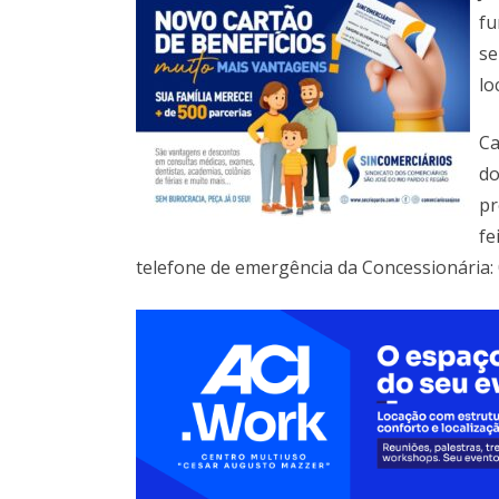
fu
se
lo
Ca
do
pr
fe
telefone de emergência da Concessionária: