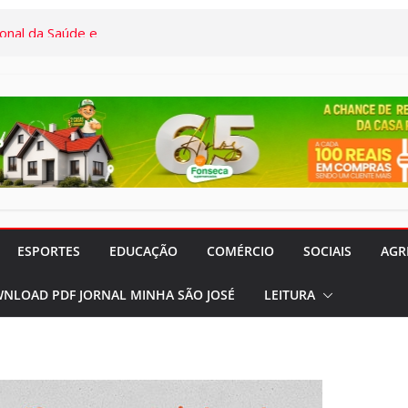
onal da Saúde e
s demais, o
em termos a Santa
o Pardo
“Remexendo o
umentário “Vozes
” serão lançados
 CVC Rio Pardo
ESPORTES
EDUCAÇÃO
COMÉRCIO
SOCIAIS
AGR
rocura por
NLOAD PDF JORNAL MINHA SÃO JOSÉ
LEITURA
 feriados nos
meses
rado e Lilás”
panhas