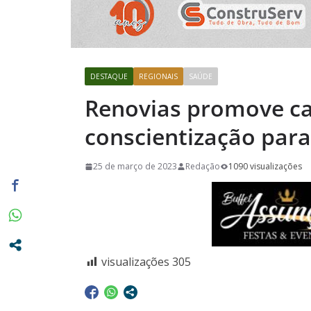
promovidas
Pasta da S
A Crônica d
Vitto – Mem
DESTAQUE
REGIONAIS
SAÚDE
e de muita
Renovias promove c
Euclidianas
conscientização par
25 de março de 2023
Redação
1090 visualizações
visualizações
305