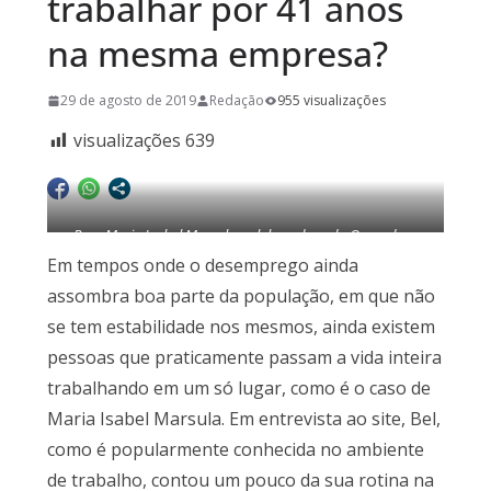
trabalhar por 41 anos
na mesma empresa?
29 de agosto de 2019
Redação
955 visualizações
visualizações
639
Para Maria Isabel Marsula, colaboradora da Operadora
SAVISA, é estar aberto às mudanças e demonstrar interesse
Em tempos onde o desemprego ainda
em aprender, sempre
assombra boa parte da população, em que não
se tem estabilidade nos mesmos, ainda existem
pessoas que praticamente passam a vida inteira
trabalhando em um só lugar, como é o caso de
Maria Isabel Marsula. Em entrevista ao site, Bel,
como é popularmente conhecida no ambiente
de trabalho, contou um pouco da sua rotina na