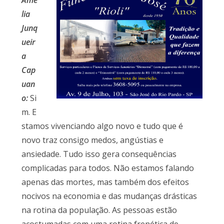
Amé
lia
Junq
ueir
a
Cap
uan
o:
Si
m. E
stamos vivenciando algo novo e tudo que é
novo traz consigo medos, angústias e
ansiedade. Tudo isso gera consequências
complicadas para todos. Não estamos falando
apenas das mortes, mas também dos efeitos
nocivos na economia e das mudanças drásticas
na rotina da população. As pessoas estão