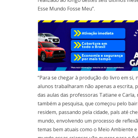
realizado ao longo destes seis últimos mese
Esse Mundo Fosse Meu”.
“Para se chegar à produção do livro em si,
alunos trabalharam não apenas a escrita, 
das aulas das professoras Tatiane e Carla,
também a pesquisa, que começou pelo bair
residem, passando pela cidade, país até ch
mundo, envolvendo um processo de reflex
temas bem atuais como o Meio Ambiente e
mundo essas crianças vão querer para o fu