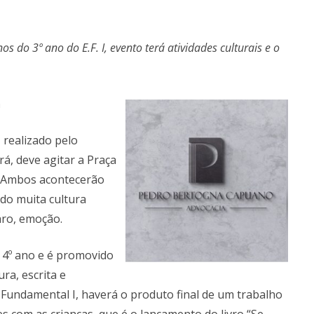
s do 3º ano do E.F. I, evento terá atividades culturais e o
a
 realizado pelo
, deve agitar a Praça
. Ambos acontecerão
do muita cultura
laro, emoção.
u 4º ano e é promovido
ra, escrita e
o Fundamental I, haverá o produto final de um trabalho