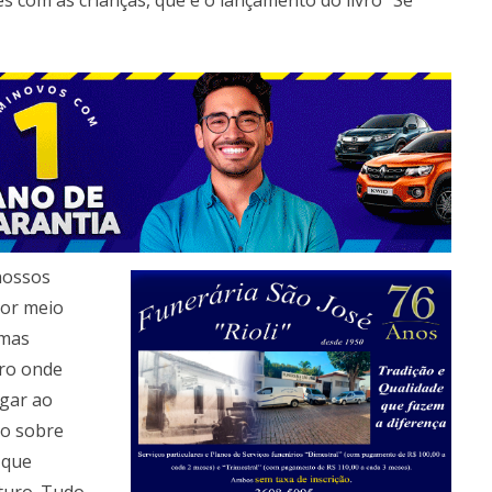
s com as crianças, que é o lançamento do livro “Se
 nossos
por meio
 mas
ro onde
egar ao
ão sobre
 que
turo. Tudo