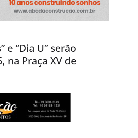
é promovida
com sorteio dia
 CVC Rio Pardo
rocura por
” e “Dia U” serão
 feriados nos
meses
, na Praça XV de