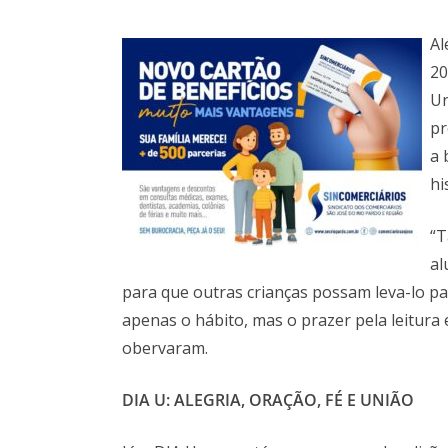
Al
20
Un
pr
a 
hi
“T
al
para que outras crianças possam leva-lo p
apenas o hábito, mas o prazer pela leitura 
obervaram.
DIA U: ALEGRIA, ORAÇÃO, FÉ E UNIÃO