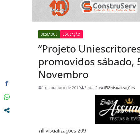
Campanha 
neste mês, 
29
Miniférias:
DESTAQUE
EDUCAÇÃO
destaca a p
“Projeto Uniescritores
viagens aos
próximos 
promovidos sábado, 5
Novembro
1 de outubro de 2019
Redação
658 visualizações
visualizações
209