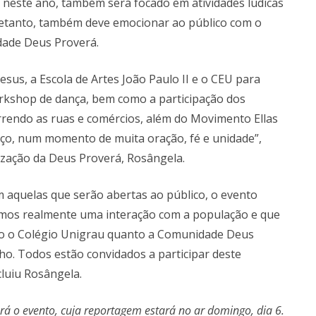
 neste ano, também será focado em atividades lúdicas
etanto, também deve emocionar ao público com o
dade Deus Proverá.
sus, a Escola de Artes João Paulo II e o CEU para
rkshop de dança, bem como a participação dos
rrendo as ruas e comércios, além do Movimento Ellas
Terço, num momento de muita oração, fé e unidade”,
lização da Deus Proverá, Rosângela.
 aquelas que serão abertas ao público, o evento
amos realmente uma interação com a população e que
nto o Colégio Unigrau quanto a Comunidade Deus
o. Todos estão convidados a participar deste
cluiu Rosângela.
ará o evento, cuja reportagem estará no ar domingo, dia 6.