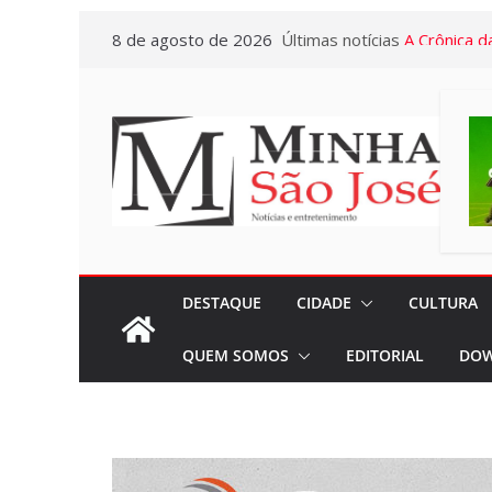
Pular
“Agosto Dou
8 de agosto de 2026
Últimas notícias
para
terão Cam
o
promovidas
conteúdo
Pasta da S
A Crônica d
Vitto – Mem
e de muita
Euclidianas
Gerontologi
DESTAQUE
CIDADE
CULTURA
Letícia Se
QUEM SOMOS
EDITORIAL
DOW
atendiment
com menos
“Marcelo A
Presente de