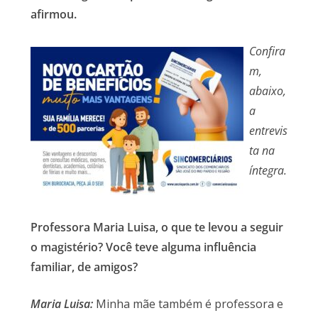
afirmou.
Confira
m,
abaixo,
a
entrevis
ta na
íntegra.
Professora Maria Luisa, o que te levou a seguir
o magistério? Você teve alguma influência
familiar, de amigos?
Maria Luisa:
Minha mãe também é professora e