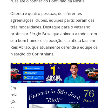
ruas até o conhecido Pontilhão da Nestlé.
Oitenta e quatro pessoas, de diferentes
agremiações, clubes, equipes participaram das
três modalidades. Destaque para o veterano
professor Sérgio Braz, que animou a todos com
seu bom humor e disposição, e a atleta Iasmim
Reis Abrão, que atualmente defende a equipe de
Natação do Corinthians.
Em
rela
ção