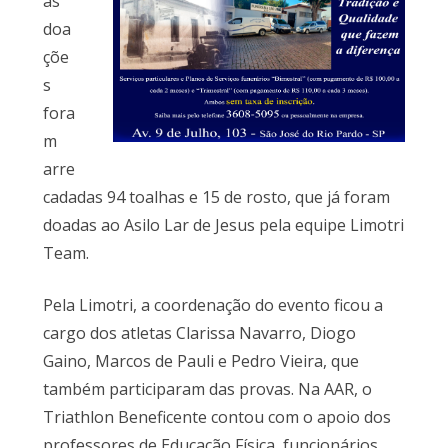
às
doa
çõe
s
fora
m
arre
cadadas 94 toalhas e 15 de rosto, que já foram
doadas ao Asilo Lar de Jesus pela equipe Limotri
Team.
Pela Limotri, a coordenação do evento ficou a
cargo dos atletas Clarissa Navarro, Diogo
Gaino, Marcos de Pauli e Pedro Vieira, que
também participaram das provas. Na AAR, o
Triathlon Beneficente contou com o apoio dos
professores de Educação Física, funcionários,