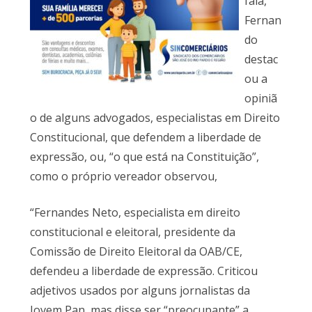
fala,
Fernan
do
destac
ou a
opiniã
o de alguns advogados, especialistas em Direito
Constitucional, que defendem a liberdade de
expressão, ou, “o que está na Constituição”,
como o próprio vereador observou,
“Fernandes Neto, especialista em direito
constitucional e eleitoral, presidente da
Comissão de Direito Eleitoral da OAB/CE,
defendeu a liberdade de expressão. Criticou
adjetivos usados por alguns jornalistas da
Jovem Pan, mas disse ser “preocupante” a