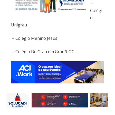
–
Colégi
o
Unigrau
– Colégio Menino Jesus
– Colégio De Grau em Grau/COC