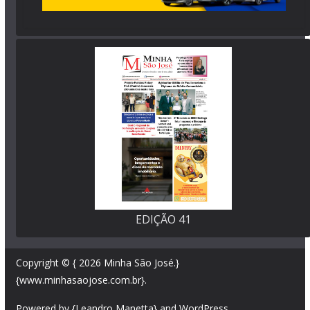
EDIÇÃO 41
Copyright © { 2026
Minha São José
.}
{www.minhasaojose.com.br}.
Powered by {Leandro Manetta} and
WordPress
.