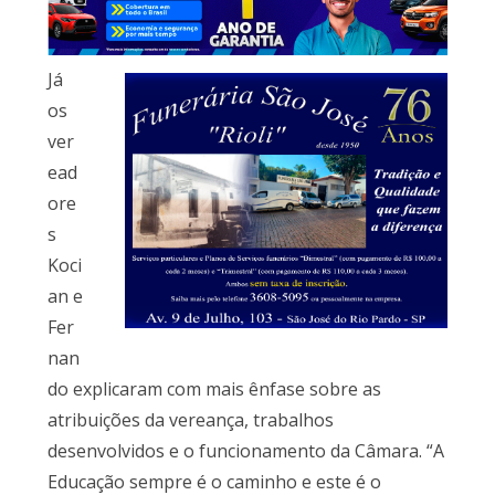
Já
os
ver
ead
ore
s
Koci
an e
Fer
nan
do explicaram com mais ênfase sobre as
atribuições da vereança, trabalhos
desenvolvidos e o funcionamento da Câmara. “A
Educação sempre é o caminho e este é o