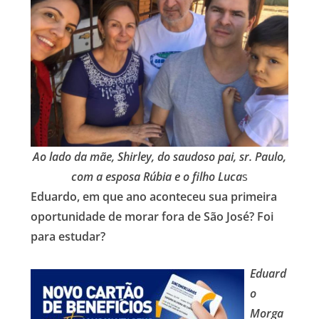
Ao lado da mãe, Shirley, do saudoso pai, sr. Paulo,
com a esposa Rúbia e o filho Luca
s
Eduardo, em que ano aconteceu sua primeira
oportunidade de morar fora de São José? Foi
para estudar?
Eduard
o
Morga