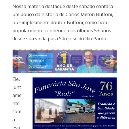
Nossa matéria destaque deste sábado contará
um pouco da história de Carlos Milton Buffoni,
ou simplesmente doutor Buffoni, como ficou
popularmente conhecido nos últimos 53 anos
desde sua vinda para São José do Rio Pardo.
Ele,
junt
ame
nte
com
a
esp