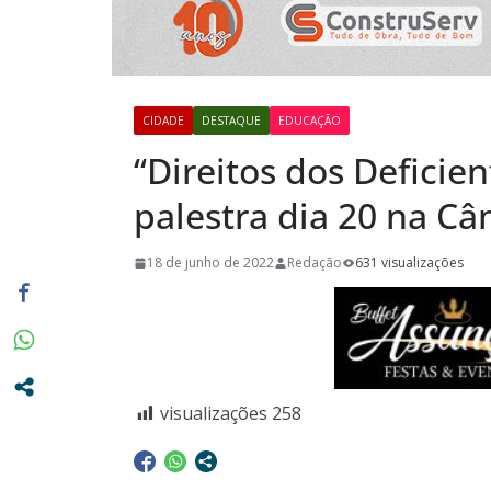
privilégio 
Casa em Ri
Exposição 
Baú” e Doc
CIDADE
DESTAQUE
EDUCAÇÃO
da Memória
“Direitos dos Deficie
dia 10/08
palestra dia 20 na C
18 de junho de 2022
Redação
631 visualizações
visualizações
258