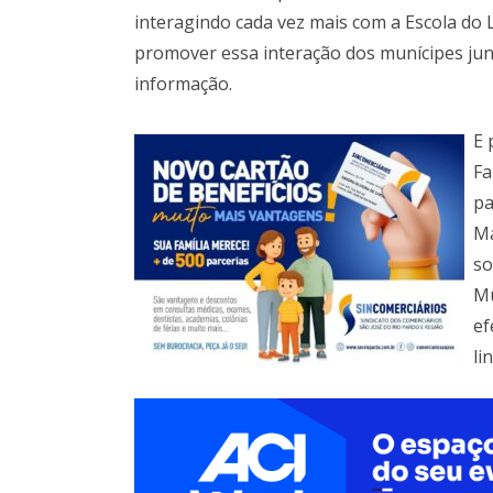
interagindo cada vez mais com a Escola do 
promover essa interação dos munícipes jun
informação.
E 
Fa
pa
Má
so
Mu
ef
li