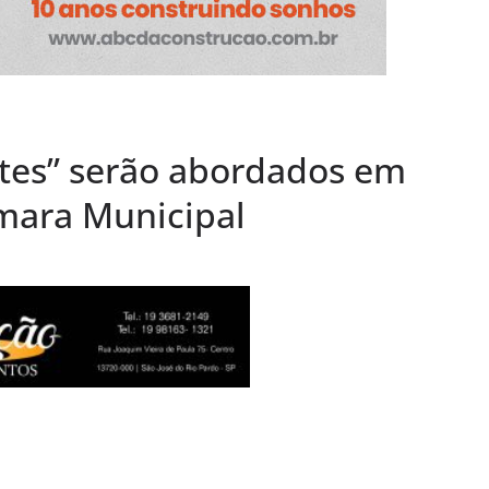
em termos a Santa
o Pardo
“Remexendo o
umentário “Vozes
” serão lançados
ntes” serão abordados em
âmara Municipal