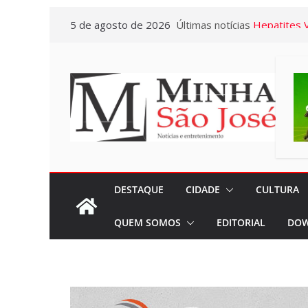
Pular
5 de agosto de 2026
Últimas notícias
Hepatites V
para
Colaborado
o
Casa partic
conteúdo
palestra co
Galotti
Campanha d
Caderneta 
acontecerá
01/09
DESTAQUE
CIDADE
CULTURA
Sincomerciár
QUEM SOMOS
EDITORIAL
DOW
Pardo e Re
34 anos de 
conquistas
Santa Casa 