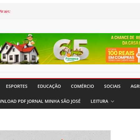
irais:
res da Santa
iparam de
m o Dr. Marcelo
e Atualização da
de Vacinação
 de 03/08 a
ESPORTES
EDUCAÇÃO
COMÉRCIO
SOCIAIS
AGR
ios (S.J.Rio
NLOAD PDF JORNAL MINHA SÃO JOSÉ
LEITURA
gião) completa
trabalho e
 aos Comerciários
iniciará obras