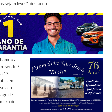
s sejam leves”, destacou.
chamou a
am, sendo 5
a 17.
entes em
seja, a
eage de
úmero de