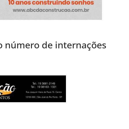
ação de elevador
Socorro
afé Evolutto
 Família” já
acontecerá até
o número de internações