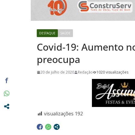
para instal
no Pronto 
Promoção C
“Prêmios em
DESTAQUE
SAÚDE
começou e 
Covid-19: Aumento n
dia 02/11
preocupa
20 de julho de 2020
Redação
1020 visualizações
visualizações
192