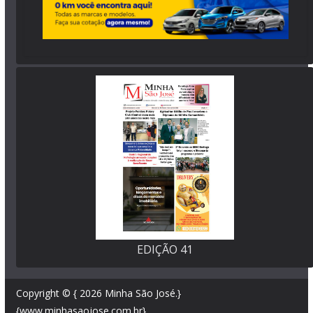
EDIÇÃO 41
Copyright © { 2026
Minha São José
.}
{www.minhasaojose.com.br}.