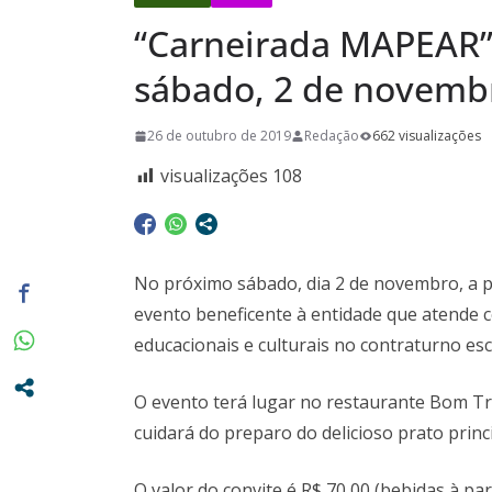
e de muita
“Carneirada MAPEAR”
Euclidianas
No Dia Naci
sábado, 2 de novemb
em todos o
26 de outubro de 2019
Redação
662 visualizações
privilégio 
Casa em Ri
visualizações
108
No próximo sábado, dia 2 de novembro, a p
evento beneficente à entidade que atende c
educacionais e culturais no contraturno esc
O evento terá lugar no restaurante Bom Tr
cuidará do preparo do delicioso prato pri
O valor do convite é R$ 70,00 (bebidas à p