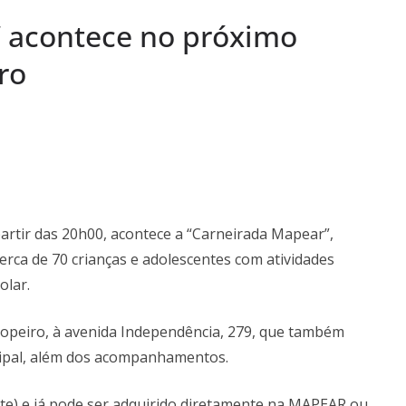
s Semanas
 acontece no próximo
…
onal da Saúde e
ro
s demais, o
em termos a Santa
o Pardo
artir das 20h00, acontece a “Carneirada Mapear”,
erca de 70 crianças e adolescentes com atividades
olar.
opeiro, à avenida Independência, 279, que também
ncipal, além dos acompanhamentos.
arte) e já pode ser adquirido diretamente na MAPEAR ou