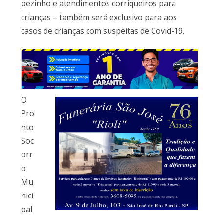
pezinho e atendimentos corriqueiros para
crianças – também será exclusivo para aos
casos de crianças com suspeitas de Covid-19.
O
Pro
nto
Soc
orr
o
Mu
nici
pal