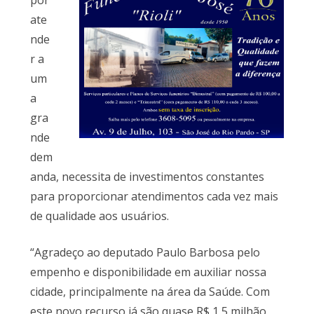
por
ate
nde
r a
um
a
gra
nde
dem
anda, necessita de investimentos constantes
para proporcionar atendimentos cada vez mais
de qualidade aos usuários.
“Agradeço ao deputado Paulo Barbosa pelo
empenho e disponibilidade em auxiliar nossa
cidade, principalmente na área da Saúde. Com
este novo recurso já são quase R$ 1,5 milhão