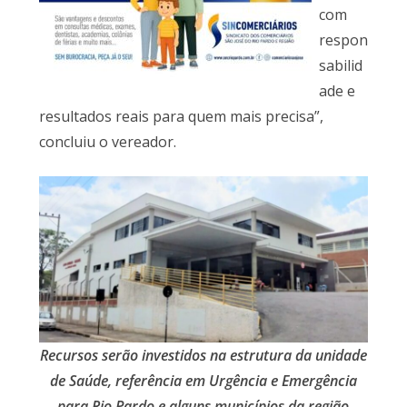
com
respon
sabilid
ade e
resultados reais para quem mais precisa”,
concluiu o vereador.
Recursos serão investidos na estrutura da unidade
de Saúde, referência em Urgência e Emergência
para Rio Pardo e alguns municípios da região