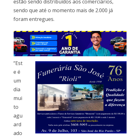
estão sendo distribuídos aos comerciários,
sendo que até o momento mais de 2.000 já
foram entregues.
“Est
e é
um
dia
mui
to
agu
ard
ado