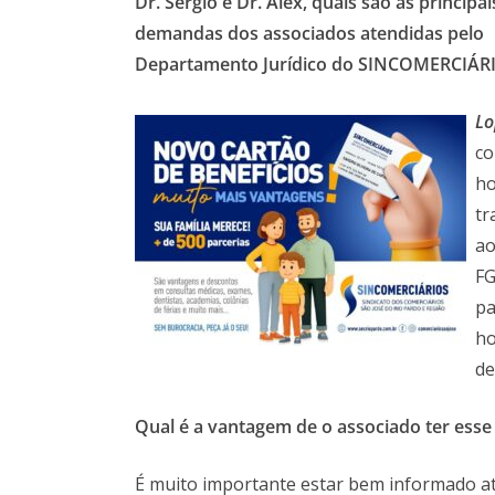
Dr. Sérgio e Dr. Alex, q
uais são as principai
demandas
dos associados atendidas pelo
Departamento Jurídico do SINCOMERCIÁR
Lo
co
ho
tr
ao
FG
pa
ho
de
Q
ual é a vantagem de o associado ter esse
É muito importante estar bem informado at