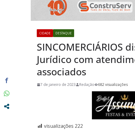
privilégio 
Casa em Ri
Exposição 
Baú” e Doc
CIDADE
DESTAQUE
da Memória
SINCOMERCIÁRIOS di
dia 10/08
Jurídico com atendim
associados
7 de janeiro de 2023
Redação
682 visualizações
visualizações
222