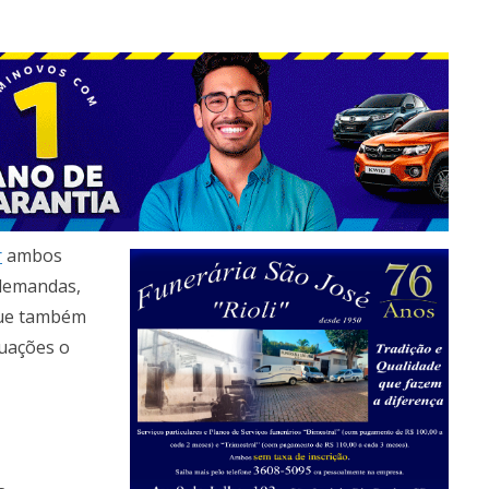
r
ambos
 demandas,
que também
tuações o