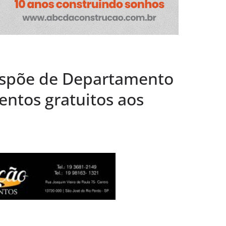
em termos a Santa
o Pardo
“Remexendo o
umentário “Vozes
” serão lançados
spõe de Departamento
entos gratuitos aos