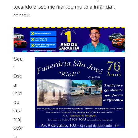
tocando e isso me marcou muito a infância”,
contou.
‘Seu
’
Osc
ar
inici
ou
sua
traj
etór
ia