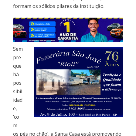
formam os sólidos pilares da instituição.
Sem
pre
que
há
pos
sibil
idad
e,
‘co
m
os pés no chão’, a Santa Casa está promovendo