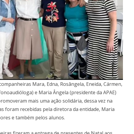
as companheiras Mara, Edna, Rosângela, Eneida, Cármen,
(fonoaudióloga) e Maria Ângela (presidente da APAE)
 promoveram mais uma ação solidária, dessa vez na
s foram recebidas pela diretora da entidade, Maria
dores e também pelos alunos.
ras fizeram a entrega de presentes de Natal aos