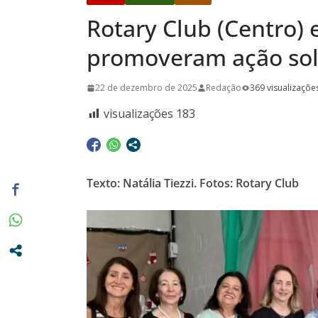
dia 10/08
Rotary Club (Centro) 
Conhecimen
Confira as 
promoveram ação sol
acontecerã
22 de dezembro de 2025
Redação
369 visualizaçõe
pela Escola
visualizações
183
Texto: Natália Tiezzi. Fotos: Rotary Club