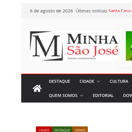
Pular
6 de agosto de 2026
Últimas notícias
Sincomerciár
para
Pardo e Re
o
34 anos de 
conteúdo
conquistas
Santa Casa 
para instal
no Pronto 
No Dia Naci
em todos o
DESTAQUE
CIDADE
CULTURA
privilégio 
QUEM SOMOS
EDITORIAL
DOW
Casa em Ri
Exposição 
Baú” e Doc
da Memória
CIDADE
DESTAQUE
GERAIS