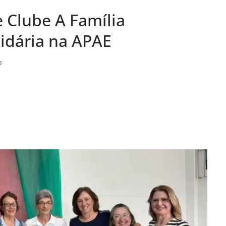
e Clube A Família
to e Cidadania:
palestras que
idária na APAE
o em agosto
s
 do Legislativo