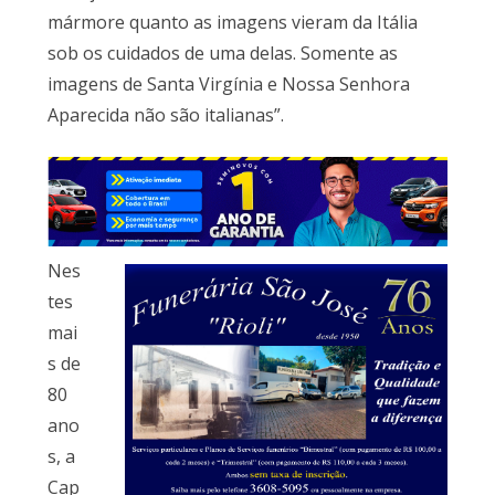
mármore quanto as imagens vieram da Itália
sob os cuidados de uma delas. Somente as
imagens de Santa Virgínia e Nossa Senhora
Aparecida não são italianas”.
Nes
tes
mai
s de
80
ano
s, a
Cap