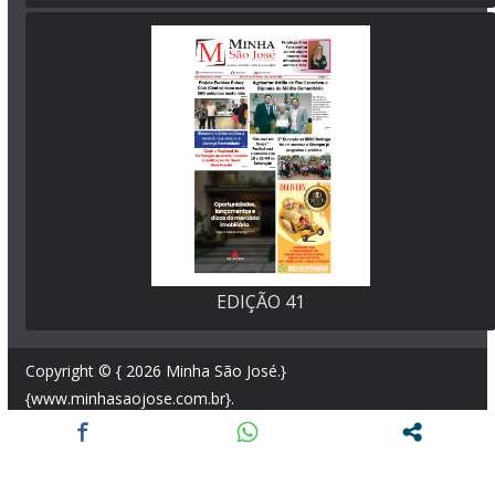
EDIÇÃO 41
Copyright © { 2026
Minha São José
.}
{www.minhasaojose.com.br}.
Powered by {Leandro Manetta} and
WordPress
.