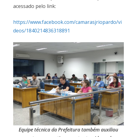
acessado pelo link:
https://www.facebook.com/camarasjriopardo/vi
deos/1840214836318891
Equipe técnica da Prefeitura também auxiliou